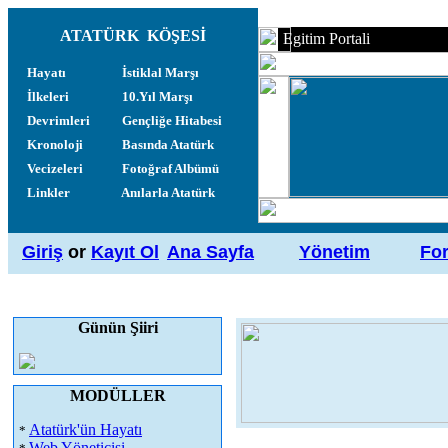
ATATÜRK KÖŞESİ
Egitim Portali
Hayatı
İstiklal Marşı
İlkeleri
10.Yıl Marşı
Devrimleri
Gençliğe Hitabesi
Kronoloji
Basında Atatürk
Vecizeleri
Fotoğraf Albümü
Linkler
Anılarla Atatürk
Giriş
or
Kayıt Ol
Ana Sayfa
Yönetim
Fo
Günün Şiiri
MODÜLLER
Atatürk'ün Hayatı
*
Web Yöneticisi