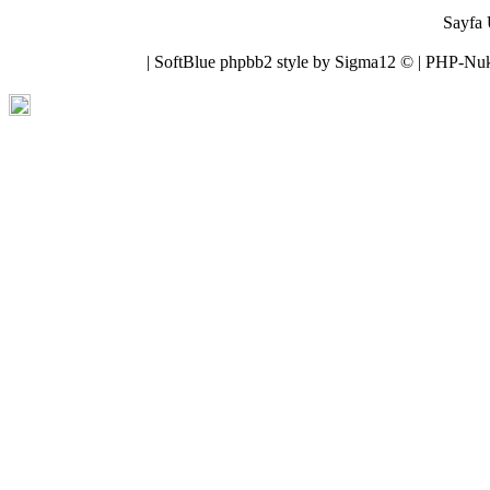
Sayfa 
| SoftBlue phpbb2 style by Sigma12 © | PHP-N