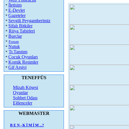
*
İletişim
*
E-Devlet
*
Gazeteler
*
Sevgili Peygamberimiz
*
Şifalı Bitkiler
*
Rüya Tabirleri
*
Burçlar
*
*
Forum
Nutuk
*
Tr.Tanıtım
*
Çocuk Oyunları
*
Komik Resimler
*
Gif Arşivi
*
TENEFFÜS
Mizah Köşesi
Oyunlar
Sohbet Odası
Eğlenceler
WEBMASTER
B E N - K İ M İ M ...?