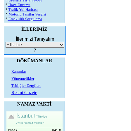
*
Uluslararası Tlf Kodu
*
Hava Durumu
*
Trafik Yol Haritası
*
Motorlu Taşıtlar Vergisi
*
Emeklilik Sorgulama
İLLERİMİZ
İllerimizi Tanıyalım
?
DÖKÜMANLAR
Kanunlar
Yönetmelikler
Tebliğler Dergileri
Resmi Gazete
NAMAZ VAKTİ