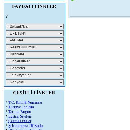
FAYDALI LİNKLER
?
ÇEŞİTLİ LİNKLER
*
T.C. Kimlik Numarası
*
Türkiye Tanıtım
*
Tarihta Bugün
*
Eğitim Siteleri
*
Çesitli Linkler
*
Şehirlerarası Tlf Kodu